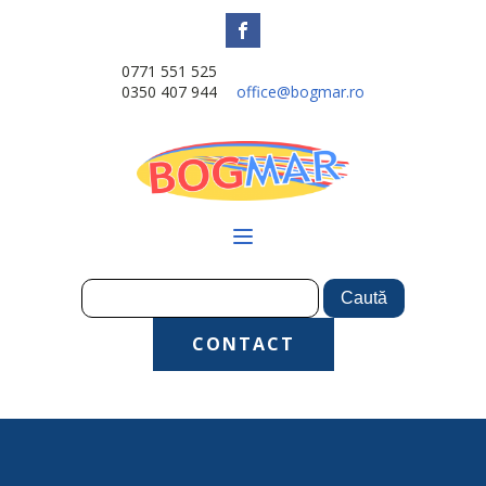
0771 551 525
0350 407 944
office@bogmar.ro
CONTACT