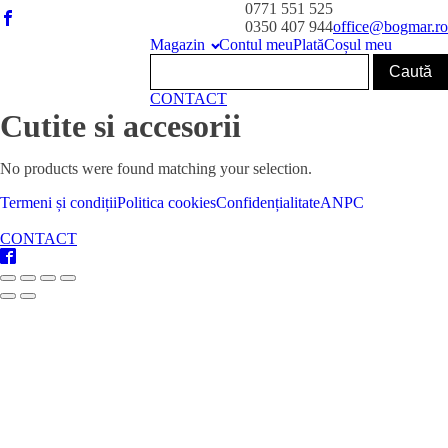
0771 551 525
0350 407 944
office@bogmar.ro
Magazin
Contul meu
Plată
Coșul meu
CONTACT
Cutite si accesorii
No products were found matching your selection.
Termeni și condiții
Politica cookies
Confidențialitate
ANPC
CONTACT