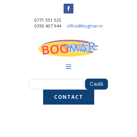
0771 551 525
0350 407 944
office@bogmar.ro
CONTACT