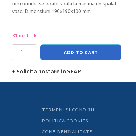
microunde. Se poate spala la masina de spalat
vase. Dimensiuni 190x190x100 mm.
31 in stock
Bol
ADD TO CART
patrat
melamina
190x190x100
Solicita postare in SEAP
mm
quantity
TERMENI ȘI CONDIȚII
POLITICA COOKIES
CONFIDENȚIALITATE