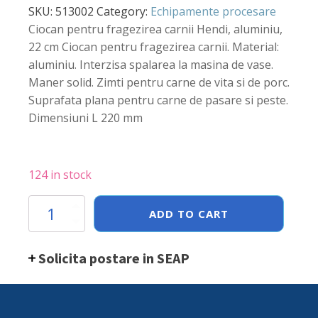
SKU:
513002
Category:
Echipamente procesare
Ciocan pentru fragezirea carnii Hendi, aluminiu,
22 cm Ciocan pentru fragezirea carnii. Material:
aluminiu. Interzisa spalarea la masina de vase.
Maner solid. Zimti pentru carne de vita si de porc.
Suprafata plana pentru carne de pasare si peste.
Dimensiuni L 220 mm
124 in stock
Ciocan
ADD TO CART
fragezire
carne,
Hendi,
Solicita postare in SEAP
lungime
22
cm,
suprafata
zimtata