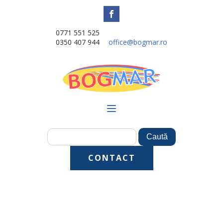
0771 551 525
0350 407 944
office@bogmar.ro
CONTACT