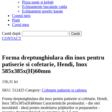
Pizza paste si kebab
Echipamente bucatarie calda
Echipament sportiv karate
Contul meu
Plată
Coșul meu
Caută după:
CONTACT
Forma dreptunghiulara din inox pentru
patiserie si cofetarie, Hendi, Inox
585x385x(H)60mm
156,31
lei
SKU:
512425
Category:
Cofetarie patiserie si cafenea
Forma dreptunghiulara din inox pentru patiserie si cofetarie, Hendi,
Inox 585x385x(H)60mm Caracteristicile produsului: - din otel
inoxidabil - ideal pentru modelarea prăjiturilor si preparatelor -