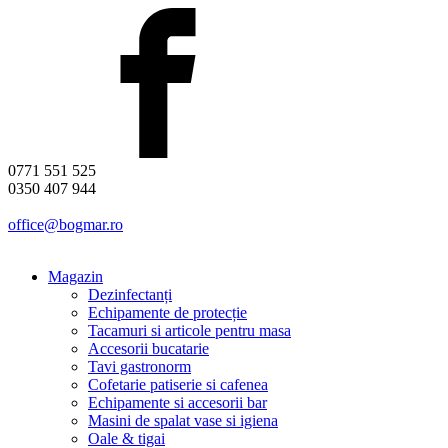
0771 551 525
0350 407 944
office@bogmar.ro
Magazin
Dezinfectanți
Echipamente de protecție
Tacamuri si articole pentru masa
Accesorii bucatarie
Tavi gastronorm
Cofetarie patiserie si cafenea
Echipamente si accesorii bar
Masini de spalat vase si igiena
Oale & tigai