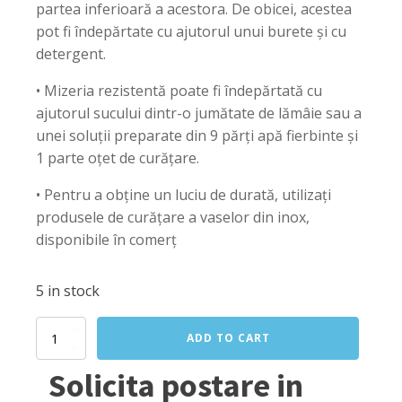
partea inferioară a acestora. De obicei, acestea
pot fi îndepărtate cu ajutorul unui burete și cu
detergent.
• Mizeria rezistentă poate fi îndepărtată cu
ajutorul sucului dintr-o jumătate de lămâie sau a
unei soluții preparate din 9 părți apă fierbinte și
1 parte oțet de curățare.
• Pentru a obține un luciu de durată, utilizați
produsele de curățare a vaselor din inox,
disponibile în comerț
5 in stock
Oala
ADD TO CART
medie
profesionala
Solicita postare in
cu
capac,