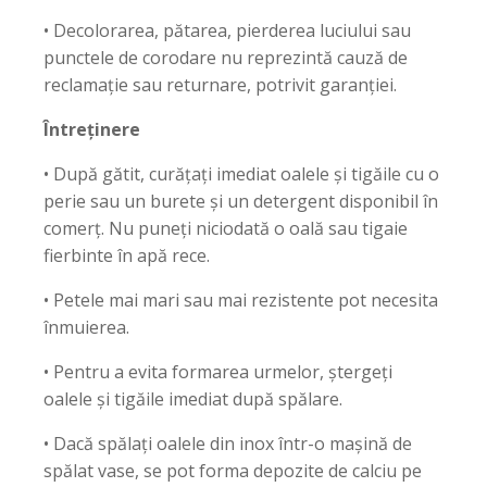
• Decolorarea, pătarea, pierderea luciului sau
punctele de corodare nu reprezintă cauză de
reclamație sau returnare, potrivit garanției.
Întreținere
• După gătit, curățați imediat oalele și tigăile cu o
perie sau un burete și un detergent disponibil în
comerț. Nu puneți niciodată o oală sau tigaie
fierbinte în apă rece.
• Petele mai mari sau mai rezistente pot necesita
înmuierea.
• Pentru a evita formarea urmelor, ștergeți
oalele și tigăile imediat după spălare.
• Dacă spălați oalele din inox într-o mașină de
spălat vase, se pot forma depozite de calciu pe