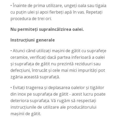
• Înainte de prima utilizare, ungeți oala sau tigaia
cu puțin ulei și apoi fierbeți apă în vas. Repetați
procedura de trei ori.
Nu permiteți supraîncălzirea oalei.
Instrucțiuni generale
• Atunci când utilizați mașini de gătit cu suprafețe
ceramice, verificați dacă partea inferioară a oalei
și suprafața de gătit nu prezintă reziduuri sau
defecțiuni, întrucât și cele mai mici impurități pot
zgâria această suprafață.
• Evitați tragerea și deplasarea oalelor și tigăilor
din inox pe suprafața de gătit - acest lucru poate
deteriora suprafața. Vă rugăm să respectați
instrucțiunile de utilizare ale producătorului
mașinii de gătit.