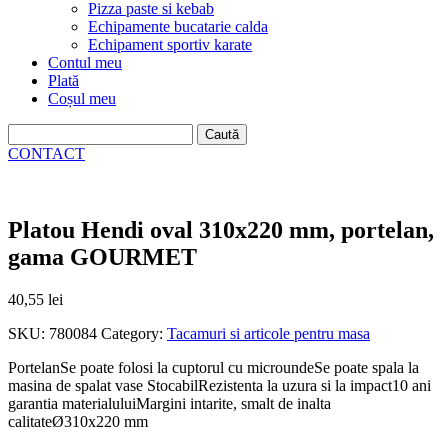
Pizza paste si kebab
Echipamente bucatarie calda
Echipament sportiv karate
Contul meu
Plată
Coșul meu
Caută
după:
CONTACT
Platou Hendi oval 310x220 mm, portelan,
gama GOURMET
40,55
lei
SKU:
780084
Category:
Tacamuri si articole pentru masa
PortelanSe poate folosi la cuptorul cu microundeSe poate spala la
masina de spalat vase StocabilRezistenta la uzura si la impact10 ani
garantia materialuluiMargini intarite, smalt de inalta
calitateØ310x220 mm