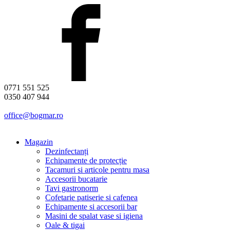
0771 551 525
0350 407 944
office@bogmar.ro
Magazin
Dezinfectanți
Echipamente de protecție
Tacamuri si articole pentru masa
Accesorii bucatarie
Tavi gastronorm
Cofetarie patiserie si cafenea
Echipamente si accesorii bar
Masini de spalat vase si igiena
Oale & tigai