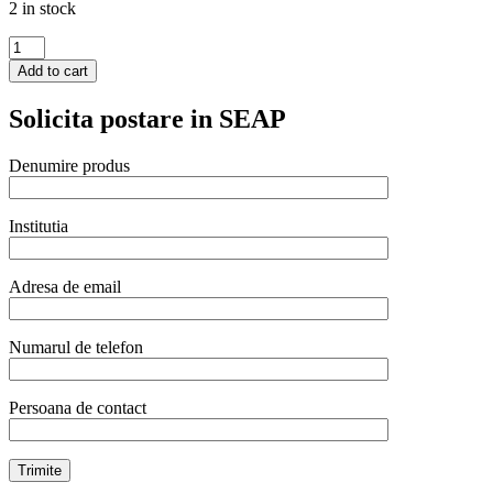
2 in stock
Platou
Hendi
Add to cart
oval
310x220
Solicita postare in SEAP
mm,
portelan,
gama
Denumire produs
GOURMET
quantity
Institutia
Adresa de email
Numarul de telefon
Persoana de contact