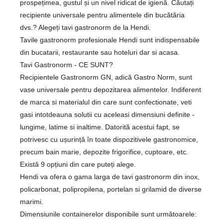
prospețimea, gustul și un nivel ridicat de igienă. Căutați
recipiente universale pentru alimentele din bucătăria
dvs.? Alegeți tavi gastronorm de la Hendi.
Tavile gastronorm profesionale Hendi sunt indispensabile
din bucatarii, restaurante sau hoteluri dar si acasa.
Tavi Gastronorm - CE SUNT?
Recipientele Gastronorm GN, adică Gastro Norm, sunt
vase universale pentru depozitarea alimentelor. Indiferent
de marca si materialul din care sunt confectionate, veti
gasi intotdeauna solutii cu aceleasi dimensiuni definite -
lungime, latime si inaltime. Datorită acestui fapt, se
potrivesc cu ușurință în toate dispozitivele gastronomice,
precum bain marie, depozite frigorifice, cuptoare, etc.
Există 9 opțiuni din care puteți alege.
Hendi va ofera o gama larga de tavi gastronorm din inox,
policarbonat, polipropilena, portelan si grilamid de diverse
marimi.
Dimensiunile containerelor disponibile sunt următoarele: