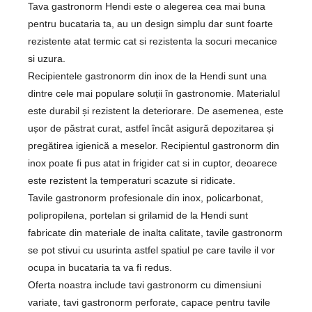
Tava gastronorm Hendi este o alegerea cea mai buna
pentru bucataria ta, au un design simplu dar sunt foarte
rezistente atat termic cat si rezistenta la socuri mecanice
si uzura.
Recipientele gastronorm din inox de la Hendi sunt una
dintre cele mai populare soluții în gastronomie. Materialul
este durabil și rezistent la deteriorare. De asemenea, este
ușor de păstrat curat, astfel încât asigură depozitarea și
pregătirea igienică a meselor. Recipientul gastronorm din
inox poate fi pus atat in frigider cat si in cuptor, deoarece
este rezistent la temperaturi scazute si ridicate.
Tavile gastronorm profesionale din inox, policarbonat,
polipropilena, portelan si grilamid de la Hendi sunt
fabricate din materiale de inalta calitate, tavile gastronorm
se pot stivui cu usurinta astfel spatiul pe care tavile il vor
ocupa in bucataria ta va fi redus.
Oferta noastra include tavi gastronorm cu dimensiuni
variate, tavi gastronorm perforate, capace pentru tavile