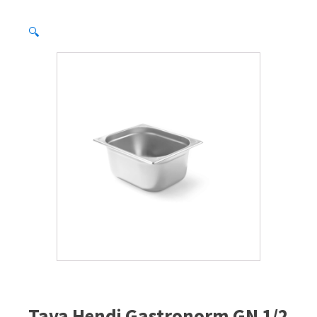
🔍
Tava Hendi Gastronorm GN 1/2