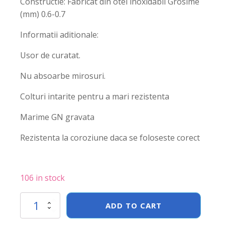
Constructie: Fabricat din otel inoxidabil Grosime
(mm) 0.6-0.7
Informatii aditionale:
Usor de curatat.
Nu absoarbe mirosuri.
Colturi intarite pentru a mari rezistenta
Marime GN gravata
Rezistenta la coroziune daca se foloseste corect
106 in stock
Tava
ADD TO CART
Hendi
Gastronorm