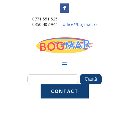
0771 551 525
0350 407 944
office@bogmar.ro
CONTACT