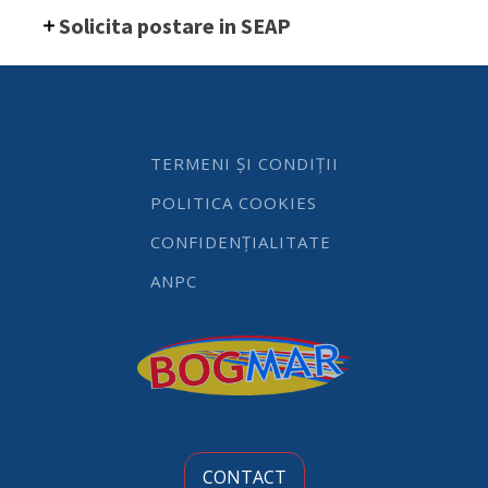
GN
Solicita postare in SEAP
1/2
200
mm
11.2
lt
-
gama
TERMENI ȘI CONDIȚII
Kitchen
Line,
POLITICA COOKIES
otel
inoxidabil
CONFIDENȚIALITATE
quantity
ANPC
CONTACT