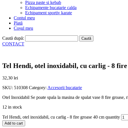
Pizza paste si kebab
Echipamente bucatarie calda
Echipament sportiv karate
Contul meu
Plată
Coșul meu
Caută după:
CONTACT
Tel Hendi, otel inoxidabil, cu carlig - 8 fi
32,30
lei
SKU:
510308
Category:
Accesorii bucatarie
Otel Inoxidabil Se poate spala la masina de spalat vase 8 fire groase
12 in stock
Tel Hendi, otel inoxidabil, cu carlig - 8 fire groase 40 cm quantity
Add to cart