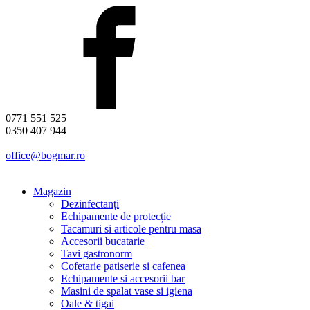
0771 551 525
0350 407 944
office@bogmar.ro
Magazin
Dezinfectanți
Echipamente de protecție
Tacamuri si articole pentru masa
Accesorii bucatarie
Tavi gastronorm
Cofetarie patiserie si cafenea
Echipamente si accesorii bar
Masini de spalat vase si igiena
Oale & tigai