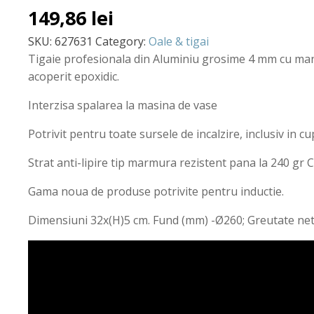
149,86
lei
SKU:
627631
Category:
Oale & tigai
Tigaie profesionala din Aluminiu grosime 4 mm cu man
acoperit epoxidic.
Interzisa spalarea la masina de vase
Potrivit pentru toate sursele de incalzire, inclusiv in cu
Strat anti-lipire tip marmura rezistent pana la 240 gr C
Gama noua de produse potrivite pentru inductie.
Dimensiuni 32x(H)5 cm. Fund (mm) -Ø260; Greutate net