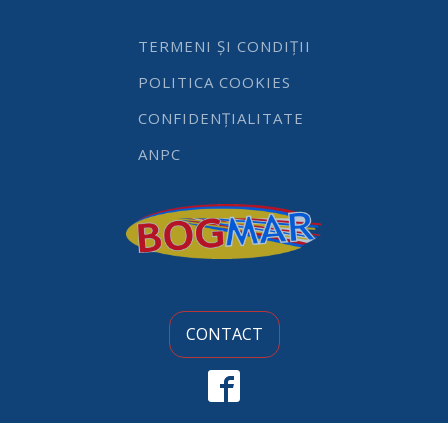
x
5
cm
TERMENI ȘI CONDIȚII
inaltime
,baza
POLITICA COOKIES
26
cm
CONFIDENȚIALITATE
,aluminiu,
strat
ANPC
anti-
aderent,
maner
din
otel
acoperit
epoxidic
quantity
CONTACT