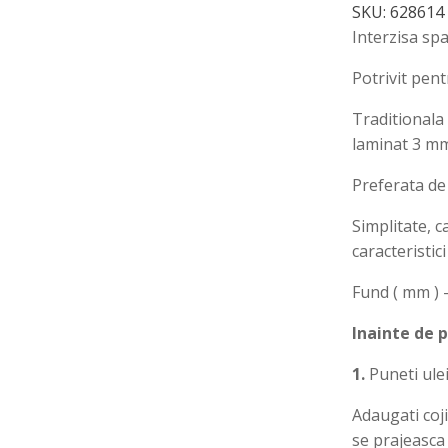
SKU:
628614
Interzisa sp
Potrivit pent
Traditionala 
laminat 3 m
Preferata de 
Simplitate, ca
caracteristic
Fund ( mm ) 
Inainte de p
1.
Puneti ulei 
Adaugati coji
se prajeasca 