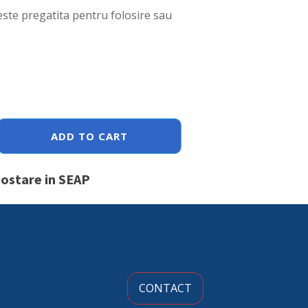
este pregatita pentru folosire sau
ADD TO CART
postare in SEAP
CONTACT