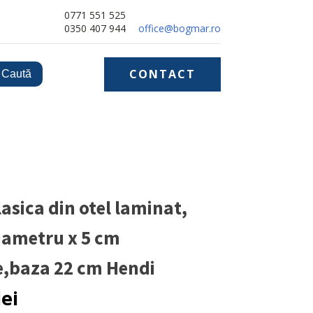
0771 551 525
0350 407 944
office@bogmar.ro
CONTACT
lasica din otel laminat,
iametru x 5 cm
e,baza 22 cm Hendi
lei