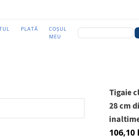
TUL
PLATĂ
COȘUL
MEU
Tigaie c
28 cm d
inaltim
106,10