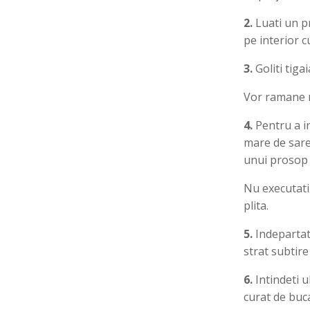
2.
Luati un pr
pe interior 
3.
Goliti tiga
Vor ramane re
4.
Pentru a i
mare de sare 
unui prosop 
Nu executati
plita.
5.
Indepartati
strat subtire 
6.
Intindeti u
curat de buca