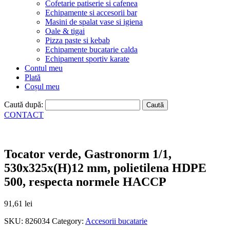
Cofetarie patiserie si cafenea
Echipamente si accesorii bar
Masini de spalat vase si igiena
Oale & tigai
Pizza paste si kebab
Echipamente bucatarie calda
Echipament sportiv karate
Contul meu
Plată
Coșul meu
Caută după:
CONTACT
Tocator verde, Gastronorm 1/1,
530x325x(H)12 mm, polietilena HDPE
500, respecta normele HACCP
91,61
lei
SKU:
826034
Category:
Accesorii bucatarie