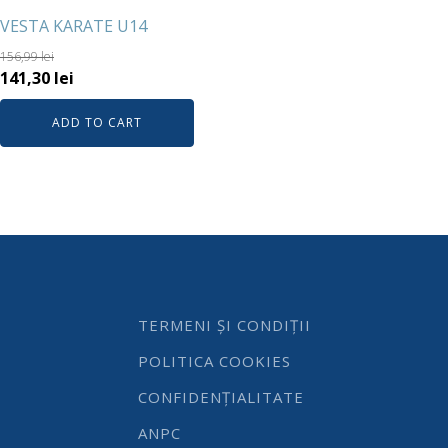
VESTA KARATE U14
156,99
lei
141,30
lei
ADD TO CART
TERMENI ȘI CONDIȚII
POLITICA COOKIES
CONFIDENȚIALITATE
ANPC