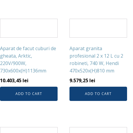
Aparat de facut cuburi de
Aparat granita
gheata, Arktic,
profesional 2 x 12 L cu 2
220V/900W,
robineti, 740 W, Hendi
730x600x(H)1136mm
470x520x(H)810 mm
10.403,45
lei
9.579,25
lei
ADD TO CART
ADD TO CART