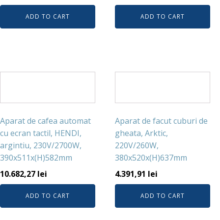
ADD TO CART
ADD TO CART
Aparat de cafea automat
Aparat de facut cuburi de
cu ecran tactil, HENDI,
gheata, Arktic,
argintiu, 230V/2700W,
220V/260W,
390x511x(H)582mm
380x520x(H)637mm
10.682,27
lei
4.391,91
lei
ADD TO CART
ADD TO CART