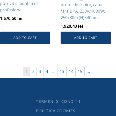
potrivit si pentru uz
protectie fonica, cana
profesional
fara BPA, 230V/1680W,
250x300x(H)540mm
1.670,50
lei
1.920,43
lei
ADD TO CART
ADD TO CART
1
2
3
4
…
13
14
15
→
TERMENI ȘI CONDIȚII
POLITICA COOKIES