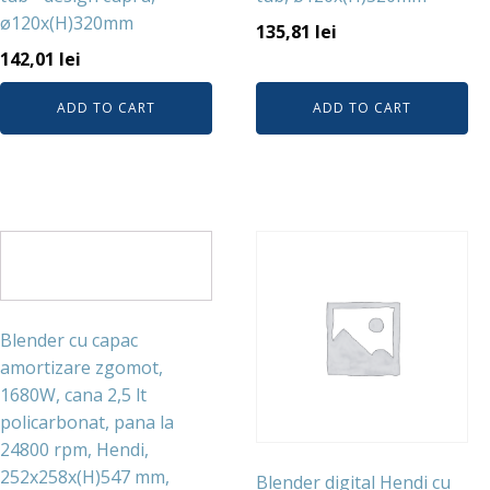
ø120x(H)320mm
135,81
lei
142,01
lei
ADD TO CART
ADD TO CART
Blender cu capac
amortizare zgomot,
1680W, cana 2,5 lt
policarbonat, pana la
24800 rpm, Hendi,
252x258x(H)547 mm,
Blender digital Hendi cu