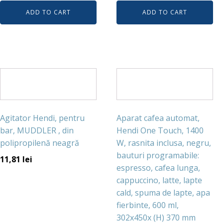
ADD TO CART
ADD TO CART
Agitator Hendi, pentru
Aparat cafea automat,
bar, MUDDLER , din
Hendi One Touch, 1400
polipropilenă neagră
W, rasnita inclusa, negru,
bauturi programabile:
11,81
lei
espresso, cafea lunga,
cappuccino, latte, lapte
cald, spuma de lapte, apa
fierbinte, 600 ml,
302x450x (H) 370 mm