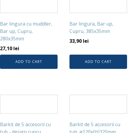
Bar lingura cu muddler,
Bar lingura, Bar up,
Bar up, Cupru,
Cupru, 385x35mm
280x35mm
33,90
lei
27,10
lei
ADD TO CART
ADD TO CART
Barkit de 5 accesorii cu
Barkit de 5 accesorii cu
tub - design cupru,
tub, ø120x(H)320mm