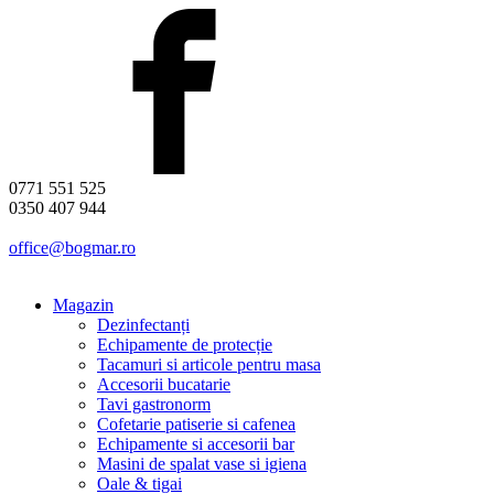
0771 551 525
0350 407 944
office@bogmar.ro
Magazin
Dezinfectanți
Echipamente de protecție
Tacamuri si articole pentru masa
Accesorii bucatarie
Tavi gastronorm
Cofetarie patiserie si cafenea
Echipamente si accesorii bar
Masini de spalat vase si igiena
Oale & tigai