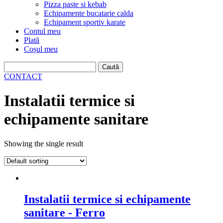
Pizza paste si kebab
Echipamente bucatarie calda
Echipament sportiv karate
Contul meu
Plată
Coșul meu
Caută
după:
CONTACT
Instalatii termice si
echipamente sanitare
Showing the single result
Instalatii termice si echipamente
sanitare - Ferro