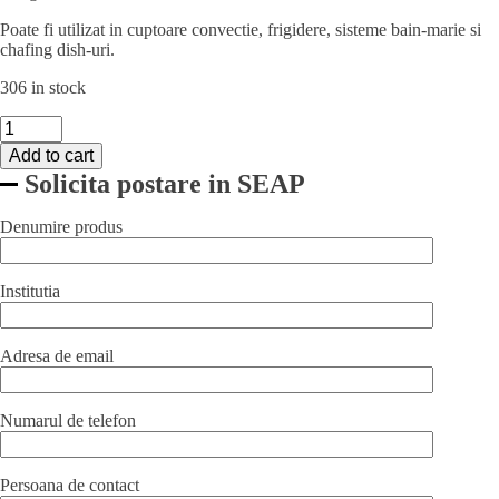
Poate fi utilizat in cuptoare convectie, frigidere, sisteme bain-marie si
chafing dish-uri.
306 in stock
Adaptor
Hendi
Add to cart
pentru
Solicita postare in SEAP
imbinare
vaschete
GN
Denumire produs
1/2
-
325x20
Institutia
mm,
otel
inoxidabil
Adresa de email
quantity
Numarul de telefon
Persoana de contact