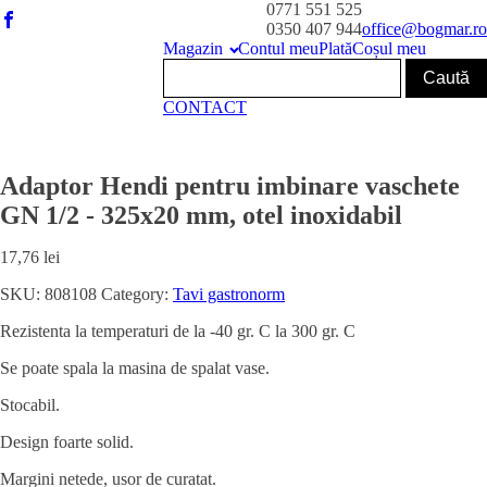
0771 551 525
0350 407 944
office@bogmar.ro
Magazin
Contul meu
Plată
Coșul meu
CONTACT
Adaptor Hendi pentru imbinare vaschete
GN 1/2 - 325x20 mm, otel inoxidabil
17,76
lei
SKU:
808108
Category:
Tavi gastronorm
Rezistenta la temperaturi de la -40 gr. C la 300 gr. C
Se poate spala la masina de spalat vase.
Stocabil.
Design foarte solid.
Margini netede, usor de curatat.