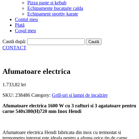
Pizza paste si kebab
Echipamente bucatarie calda
Echipament sportiv karate
Contul meu
Plată
Coșul meu
Caută după:
CONTACT
Afumatoare electrica
1.733,82
lei
SKU:
238486
Category:
Grill-uri si lampi de incalzire
Afumatoare electrica 1600 W cu 3 rafturi si 3 agatatoare pentru
carne 540x380(H)720 mm Inox Hendi
Afumatoare electrica Hendi fabricata din inox cu termostat si
termometru integrat este ideala pentru a afuma orice tip de carne,