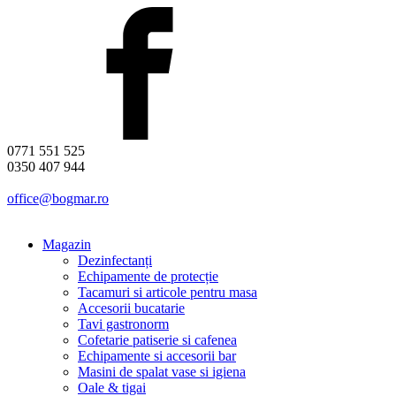
0771 551 525
0350 407 944
office@bogmar.ro
Magazin
Dezinfectanți
Echipamente de protecție
Tacamuri si articole pentru masa
Accesorii bucatarie
Tavi gastronorm
Cofetarie patiserie si cafenea
Echipamente si accesorii bar
Masini de spalat vase si igiena
Oale & tigai