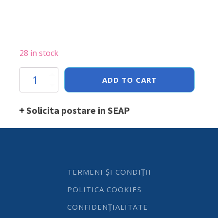
28 in stock
Aparat
ADD TO CART
de
umplut
carnati
Solicita postare in SEAP
Hendi
Profi
Line,
capacitate
7
litri,
vertical,
TERMENI ȘI CONDIȚII
3
palnii
POLITICA COOKIES
incluse
quantity
CONFIDENȚIALITATE