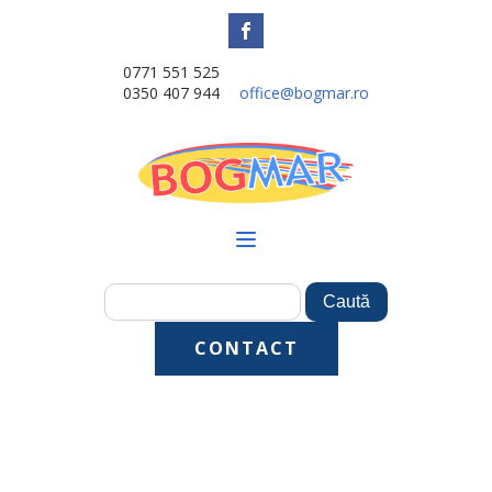
0771 551 525
0350 407 944
office@bogmar.ro
CONTACT