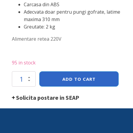
Carcasa din ABS
Adecvata doar pentru pungi gofrate, latime
maxima 310 mm
Greutate: 2 kg
Alimentare retea 220V
95 in stock
Aparat
ADD TO CART
de
vidat
profesional
Solicita postare in SEAP
Hendi,
110
W,
pompa
de
capacitate
mare