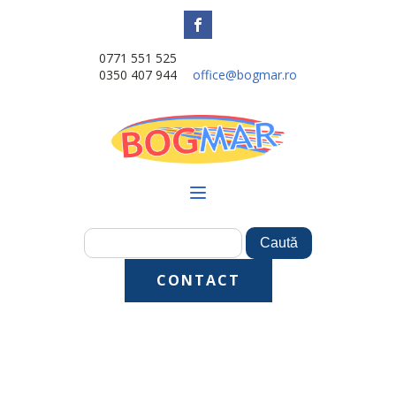
0771 551 525
0350 407 944
office@bogmar.ro
CONTACT