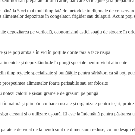
nzeturilor sau preparatelor din carne, dar care să te ajute și la preparare
până la 5 ori mai mult timp faţă de metodele tradiţionale de conservare, 
alimentelor depozitate în congelator, frigider sau dulapuri. Acum poţi să 
te depozitarea pe verticală, economisind astfel spațiu de stocare în oric
și le poți ambala în vid în porțiile dorite fără a face risipă
alimentele și depozitându-le în pungi speciale pentru vidat alimente
din timp rețetele specializate și bunătățile pentru sărbători ca să poți pe
p prospețimea alimentelor foarte perisabile sau rar folosite
și notezi caloriile și/sau gramele de grăsimi pe pungă
ții în natură și plimbări cu barca uscate și organizate pentru ieșiri; prot
ign elegant și o utilizare ușoară. El este la îndemână pentru păstrarea un
paratele de vidat de la hendi sunt de dimensiuni reduse, cu un design el