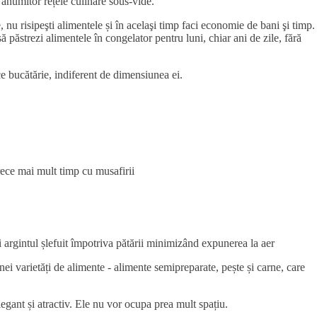
a anumitor rețele culinare sous-vide.
nu risipeşti alimentele și în acelaşi timp faci economie de bani şi timp.
păstrezi alimentele în congelator pentru luni, chiar ani de zile, fără
e bucătărie, indiferent de dimensiunea ei.
trece mai mult timp cu musafirii
ezi argintul șlefuit împotriva pătării minimizând expunerea la aer
ei varietăți de alimente - alimente semipreparate, pește și carne, care
egant și atractiv. Ele nu vor ocupa prea mult spațiu.