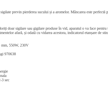
sigilate previn pierderea sucului și a aromelor. Mâncarea este perfectă p
iți doar sigilare sau gigilare produse în vid, aparatul o va face pentru
alimentelor afară, și odată cu vidarea acestora, indicatorul etanșare de s
45 mm, 550W, 230V
ungi 970638
nergie
onala
2-3 sec