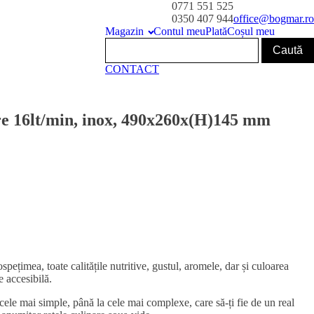
0771 551 525
0350 407 944
office@bogmar.ro
Magazin
Contul meu
Plată
Coșul meu
CONTACT
re 16lt/min, inox, 490x260x(H)145 mm
ospețimea, toate calitățile nutritive, gustul, aromele, dar și culoarea
e accesibilă.
a cele mai simple, până la cele mai complexe, care să-ți fie de un real