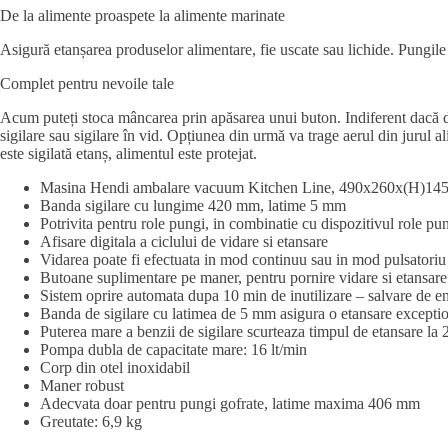
De la alimente proaspete la alimente marinate
Asigură etanșarea produselor alimentare, fie uscate sau lichide. Pungile 
Complet pentru nevoile tale
Acum puteți stoca mâncarea prin apăsarea unui buton. Indiferent dacă dor
sigilare sau sigilare în vid. Opțiunea din urmă va trage aerul din jurul 
este sigilată etanș, alimentul este protejat.
Masina Hendi ambalare vacuum Kitchen Line, 490x260x(H)1
Banda sigilare cu lungime 420 mm, latime 5 mm
Potrivita pentru role pungi, in combinatie cu dispozitivul role p
Afisare digitala a ciclului de vidare si etansare
Vidarea poate fi efectuata in mod continuu sau in mod pulsatoriu
Butoane suplimentare pe maner, pentru pornire vidare si etansare
Sistem oprire automata dupa 10 min de inutilizare – salvare de e
Banda de sigilare cu latimea de 5 mm asigura o etansare excepti
Puterea mare a benzii de sigilare scurteaza timpul de etansare la 
Pompa dubla de capacitate mare: 16 lt/min
Corp din otel inoxidabil
Maner robust
Adecvata doar pentru pungi gofrate, latime maxima 406 mm
Greutate: 6,9 kg