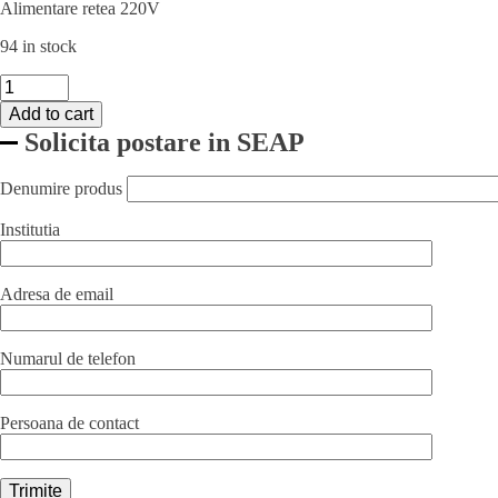
Alimentare retea 220V
94 in stock
Aparat
de
Add to cart
vidat
Solicita postare in SEAP
profesional
Hendi
Kitchen
Denumire produs
Line,
550W,
Institutia
pompa
dubla
de
Adresa de email
capacitate
mare
16lt/min,
Numarul de telefon
inox,
490x260x(H)145
mm
quantity
Persoana de contact