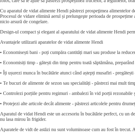
folos, care să te ajute să păstrezi prospețimea fructelor, a legumelor, brâ
Cu aparatul de vidat alimente Hendi păstrezi prospeţimea alimentelor de 
Procesul de vidare elimină aerul și prelungeşte perioada de prospețime a 
nicio arsură de congelare.
Design-ul compact și elegant al aparatului de vidat alimente Hendi permi
Avantajele utilizarii aparatelor de vidat alimente Hendi
• Economisești bani - poți cumpăra cantități mari sau produse la reducere 
• Economisiți timp - gătești din timp pentru toată săptămâna, preparând 
• Îți ușurezi munca în bucătărie atunci când aștepți musafiri - pregătești 
• Te bucuri de alimente de sezon sau specialități - păstrezi mai mult tim
• Controlezi porțiile pentru regimuri - ambalezi în vid porții rezonabile 
• Protejezi alte articole decât alimente - păstrezi articolele pentru drume
Aparatul de vidat Hendi este un accesoriu în bucătărie perfect, cu un des
nu lasa mirou în frigider.
Aparatele de vidt de astăzi nu sunt voluminoase cum au fost în trecut. A