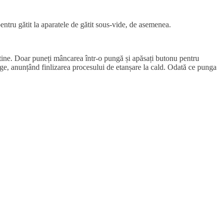
entru gătit la aparatele de gătit sous-vide, de asemenea.
 tine. Doar puneți mâncarea într-o pungă și apăsați butonu pentru
tinge, anunțând finlizarea procesului de etanșare la cald. Odată ce punga