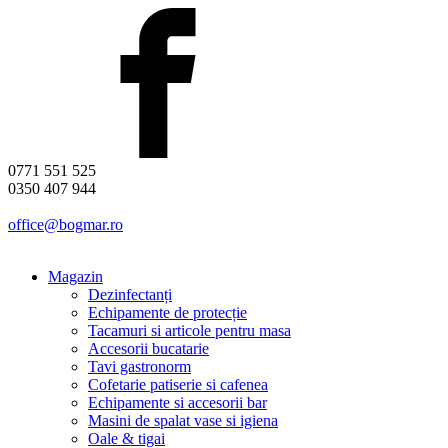
0771 551 525
0350 407 944
office@bogmar.ro
Magazin
Dezinfectanți
Echipamente de protecție
Tacamuri si articole pentru masa
Accesorii bucatarie
Tavi gastronorm
Cofetarie patiserie si cafenea
Echipamente si accesorii bar
Masini de spalat vase si igiena
Oale & tigai