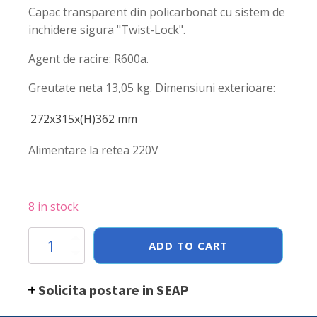
Capac transparent din policarbonat cu sistem de
inchidere sigura "Twist-Lock".
Agent de racire: R600a.
Greutate neta 13,05 kg. Dimensiuni exterioare:
272x315x(H)362 mm
Alimentare la retea 220V
8 in stock
Aparat
ADD TO CART
pentru
inghetata
Hendi
Solicita postare in SEAP
272x315x(H)362
mm