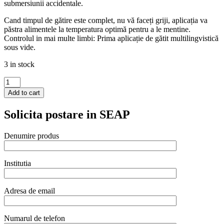
submersiunii accidentale.
Cand timpul de gătire este complet, nu vă faceți griji, aplicația va
păstra alimentele la temperatura optimă pentru a le mentine.
Controlul in mai multe limbi: Prima aplicație de gătit multilingvistică
sous vide.
3 in stock
Aparat
Sous-
Add to cart
Vide
Plus
Solicita postare in SEAP
IPX7,
capacitate
pana
Denumire produs
la
80L,
2200
Institutia
KW,
optiune
conectare
Adresa de email
Wi-
Fi
la
Numarul de telefon