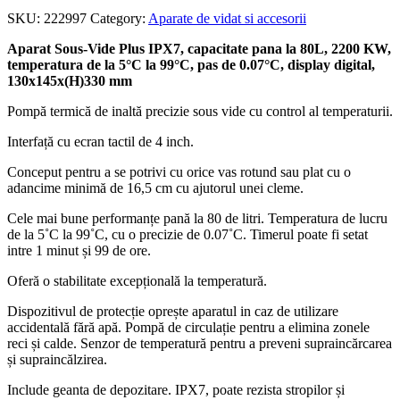
SKU:
222997
Category:
Aparate de vidat si accesorii
Aparat Sous-Vide Plus IPX7, capacitate pana la 80L, 2200 KW,
temperatura de la 5°C la 99°C, pas de 0.07°C, display digital,
130x145x(H)330 mm
Pompă termică de inaltă precizie sous vide cu control al temperaturii.
Interfață cu ecran tactil de 4 inch.
Conceput pentru a se potrivi cu orice vas rotund sau plat cu o
adancime minimă de 16,5 cm cu ajutorul unei cleme.
Cele mai bune performanțe pană la 80 de litri. Temperatura de lucru
de la 5˚C la 99˚C, cu o precizie de 0.07˚C. Timerul poate fi setat
intre 1 minut și 99 de ore.
Oferă o stabilitate excepțională la temperatură.
Dispozitivul de protecție oprește aparatul in caz de utilizare
accidentală fără apă. Pompă de circulație pentru a elimina zonele
reci și calde. Senzor de temperatură pentru a preveni supraincărcarea
și supraincălzirea.
Include geanta de depozitare. IPX7, poate rezista stropilor și