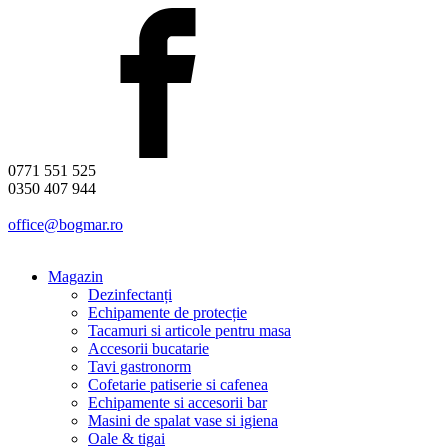
0771 551 525
0350 407 944
office@bogmar.ro
Magazin
Dezinfectanți
Echipamente de protecție
Tacamuri si articole pentru masa
Accesorii bucatarie
Tavi gastronorm
Cofetarie patiserie si cafenea
Echipamente si accesorii bar
Masini de spalat vase si igiena
Oale & tigai