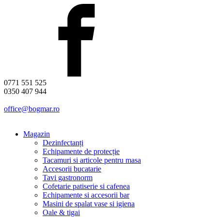
0771 551 525
0350 407 944
office@bogmar.ro
Magazin
Dezinfectanți
Echipamente de protecție
Tacamuri si articole pentru masa
Accesorii bucatarie
Tavi gastronorm
Cofetarie patiserie si cafenea
Echipamente si accesorii bar
Masini de spalat vase si igiena
Oale & tigai