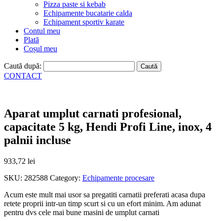
Pizza paste si kebab
Echipamente bucatarie calda
Echipament sportiv karate
Contul meu
Plată
Coșul meu
Caută după:
CONTACT
Aparat umplut carnati profesional,
capacitate 5 kg, Hendi Profi Line, inox, 4
palnii incluse
933,72
lei
SKU:
282588
Category:
Echipamente procesare
Acum este mult mai usor sa pregatiti carnatii preferati acasa dupa
retete proprii intr-un timp scurt si cu un efort minim. Am adunat
pentru dvs cele mai bune masini de umplut carnati