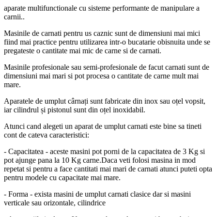
aparate multifunctionale cu sisteme performante de manipulare a
carnii..
Masinile de carnati pentru us caznic sunt de dimensiuni mai mici
fiind mai practice pentru utilizarea intr-o bucatarie obisnuita unde se
pregateste o cantitate mai mic de carne si de carnati.
Masinile profesionale sau semi-profesionale de facut carnati sunt de
dimensiuni mai mari si pot procesa o cantitate de carne mult mai
mare.
Aparatele de umplut cârnați sunt fabricate din inox sau oțel vopsit,
iar cilindrul și pistonul sunt din oțel inoxidabil.
Atunci cand alegeti un aparat de umplut carnati este bine sa tineti
cont de cateva caracteristici:
- Capacitatea - aceste masini pot porni de la capacitatea de 3 Kg si
pot ajunge pana la 10 Kg carne.Daca veti folosi masina in mod
repetat si pentru a face cantitati mai mari de carnati atunci puteti opta
pentru modele cu capacitate mai mare.
- Forma - exista masini de umplut carnati clasice dar si masini
verticale sau orizontale, cilindrice