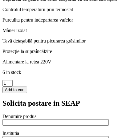
Controlul temperaturii prin termostat
Furculita pentru indepartarea vafelor
Mâner izolat
Tavă detașabilă pentru picurarea grăsimilor
Protecție la supraîncălzire
Alimentare la retea 220V
6 in stock
Aparat
vafe
Add to cart
Inima
quantity
Solicita postare in SEAP
Denumire produs
Institutia