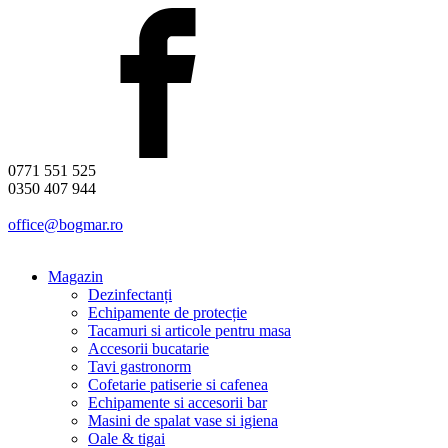
0771 551 525
0350 407 944
office@bogmar.ro
Magazin
Dezinfectanți
Echipamente de protecție
Tacamuri si articole pentru masa
Accesorii bucatarie
Tavi gastronorm
Cofetarie patiserie si cafenea
Echipamente si accesorii bar
Masini de spalat vase si igiena
Oale & tigai