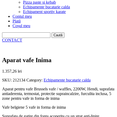
Pizza paste si kebab
Echipamente bucatarie calda
Echipament sportiv karate
Contul meu
Plată
Coșul meu
Caută
după:
CONTACT
Aparat vafe Inima
1.357,26
lei
SKU:
212134
Category:
Echipamente bucatarie calda
​​​​​​Aparat pentru vafe Brussels vafe / waffles, 2200W, Hendi, suprafata
antiaderenta, termostat, protectie supraincalzire, furculita inclusa, 5
zone pentru vafe in forma de inima
Vafe belgiene 5 vafe in forma de inima
Suprafata de gatire din fonta acoperita cu un strat anti-lipire