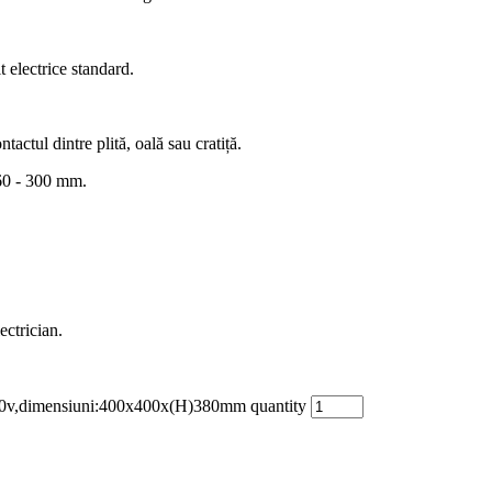
 electrice standard.
actul dintre plită, oală sau cratiță.
160 - 300 mm.
ectrician.
00v,dimensiuni:400x400x(H)380mm quantity