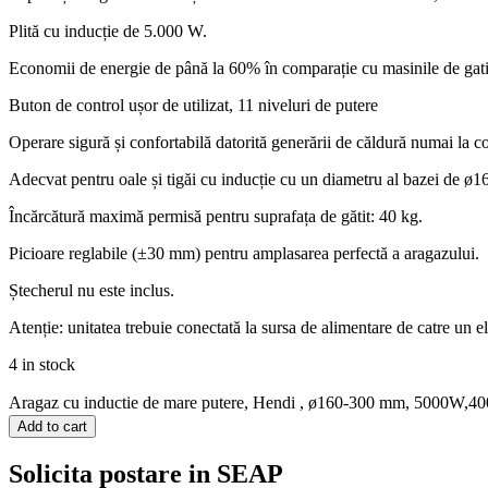
Plită cu inducție de 5.000 W.
Economii de energie de până la 60% în comparație cu masinile de gatit
Buton de control ușor de utilizat, 11 niveluri de putere
Operare sigură și confortabilă datorită generării de căldură numai la cont
Adecvat pentru oale și tigăi cu inducție cu un diametru al bazei de ø
Încărcătură maximă permisă pentru suprafața de gătit: 40 kg.
Picioare reglabile (±30 mm) pentru amplasarea perfectă a aragazului.
Ștecherul nu este inclus.
Atenție: unitatea trebuie conectată la sursa de alimentare de catre un el
4 in stock
Aragaz cu inductie de mare putere, Hendi , ø160-300 mm, 5000W,4
Add to cart
Solicita postare in SEAP