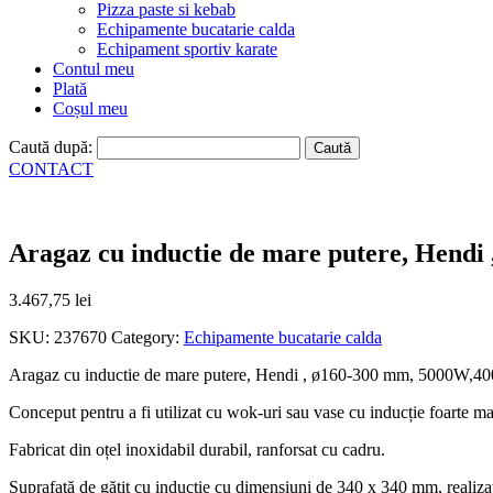
Pizza paste si kebab
Echipamente bucatarie calda
Echipament sportiv karate
Contul meu
Plată
Coșul meu
Caută după:
CONTACT
Aragaz cu inductie de mare putere, Hend
3.467,75
lei
SKU:
237670
Category:
Echipamente bucatarie calda
Aragaz cu inductie de mare putere, Hendi , ø160-300 mm, 5000W,
Conceput pentru a fi utilizat cu wok-uri sau vase cu inducție foarte ma
Fabricat din oțel inoxidabil durabil, ranforsat cu cadru.
Suprafață de gătit cu inducție cu dimensiuni de 340 x 340 mm, realizat