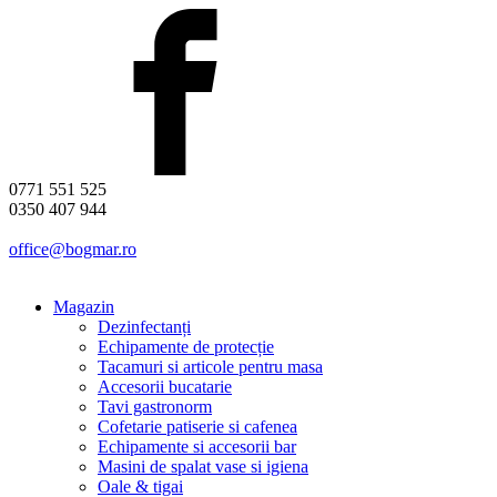
0771 551 525
0350 407 944
office@bogmar.ro
Magazin
Dezinfectanți
Echipamente de protecție
Tacamuri si articole pentru masa
Accesorii bucatarie
Tavi gastronorm
Cofetarie patiserie si cafenea
Echipamente si accesorii bar
Masini de spalat vase si igiena
Oale & tigai