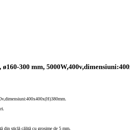
i , ø160-300 mm, 5000W,400v,dimensiuni:
400v,dimensiuni:400x400x(H)380mm.
ri.
ă din sticlă călită cu grosime de 5 mm.