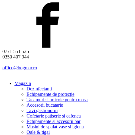
0771 551 525
0350 407 944
office@bogmar.ro
Magazin
Dezinfectanți
Echipamente de protecție
Tacamuri si articole pentru masa
Accesorii bucatarie
Tavi gastronorm
Cofetarie patiserie si cafenea
Echipamente si accesorii bar
Masini de spalat vase si igiena
Oale & tigai