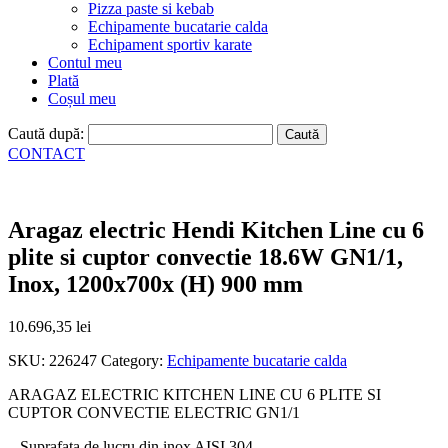
Pizza paste si kebab
Echipamente bucatarie calda
Echipament sportiv karate
Contul meu
Plată
Coșul meu
Caută după:
CONTACT
Aragaz electric Hendi Kitchen Line cu 6
plite si cuptor convectie 18.6W GN1/1,
Inox, 1200x700x (H) 900 mm
10.696,35
lei
SKU:
226247
Category:
Echipamente bucatarie calda
ARAGAZ ELECTRIC KITCHEN LINE CU 6 PLITE SI
CUPTOR CONVECTIE ELECTRIC GN1/1
– Suprafata de lucru din inox AISI 304