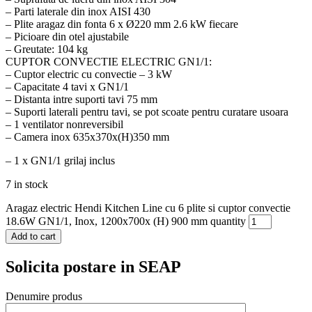
– Parti laterale din inox AISI 430
– Plite aragaz din fonta 6 x Ø220 mm 2.6 kW fiecare
– Picioare din otel ajustabile
– Greutate: 104 kg
CUPTOR CONVECTIE ELECTRIC GN1/1:
– Cuptor electric cu convectie – 3 kW
– Capacitate 4 tavi x GN1/1
– Distanta intre suporti tavi 75 mm
– Suporti laterali pentru tavi, se pot scoate pentru curatare usoara
– 1 ventilator nonreversibil
– Camera inox 635x370x(H)350 mm
– 1 x GN1/1 grilaj inclus
7 in stock
Aragaz electric Hendi Kitchen Line cu 6 plite si cuptor convectie
18.6W GN1/1, Inox, 1200x700x (H) 900 mm quantity
Add to cart
Solicita postare in SEAP
Denumire produs