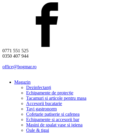
0771 551 525
0350 407 944
office@bogmar.ro
Magazin
Dezinfectanți
Echipamente de protecție
Tacamuri si articole pentru masa
Accesorii bucatarie
Tavi gastronorm
Cofetarie patiserie si cafenea
Echipamente si accesorii bar
Masini de spalat vase si igiena
Oale & tigai