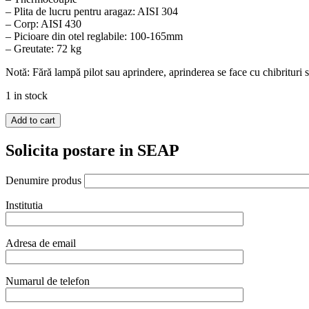
– Plita de lucru pentru aragaz: AISI 304
– Corp: AISI 430
– Picioare din otel reglabile: 100-165mm
– Greutate: 72 kg
Notă: Fără lampă pilot sau aprindere, aprinderea se face cu chibrituri s
1 in stock
Aragaz
Add to cart
profesional
pe
Solicita postare in SEAP
gaz
Hendi
Denumire produs
Kitchen
Line
Institutia
cu
4
arzatoare
fara
Adresa de email
cuptor
800x700x(H)900
mm
Numarul de telefon
quantity