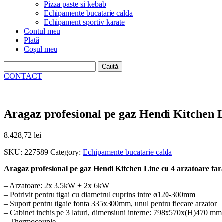
Pizza paste si kebab
Echipamente bucatarie calda
Echipament sportiv karate
Contul meu
Plată
Coșul meu
Caută
după:
CONTACT
Aragaz profesional pe gaz Hendi Kitchen 
8.428,72
lei
SKU:
227589
Category:
Echipamente bucatarie calda
Aragaz profesional pe gaz Hendi Kitchen Line cu 4 arzatoare f
– Arzatoare: 2x 3.5kW + 2x 6kW
– Potrivit pentru tigai cu diametrul cuprins intre ø120-300mm
– Suport pentru tigaie fonta 335x300mm, unul pentru fiecare arzator
– Cabinet inchis pe 3 laturi, dimensiuni interne: 798x570x(H)470 mm
– Thermocouple