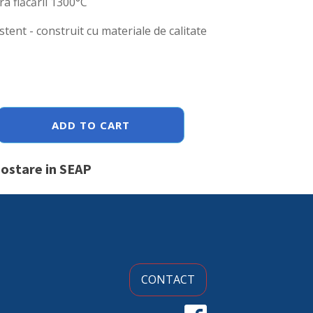
a flăcării 1300°C
istent - construit cu materiale de calitate
ADD TO CART
postare in SEAP
CONTACT