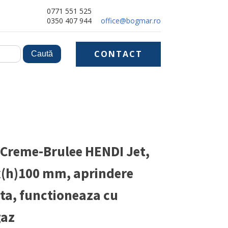
0771 551 525
0350 407 944
office@bogmar.ro
CONTACT
 Creme-Brulee HENDI Jet,
(h)100 mm, aprindere
a, functioneaza cu
gaz