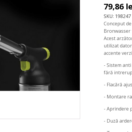
79,86
l
SKU:
198247
Conceput de 
Bronwasser ț
Acest arzăto
utilizat dato
accente verz
- Sistem anti
fără intrerup
- Flacără aj
- Montare ra
- Aprindere p
- Duză arder