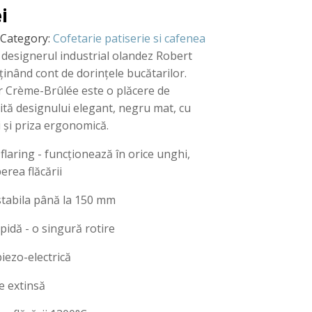
ei
Category:
Cofetarie patiserie si cafenea
designerul industrial olandez Robert
inând cont de dorințele bucătarilor.
r Crème-Brûlée este o plăcere de
rită designului elegant, negru mat, cu
i și priza ergonomică.
 flaring - funcționează în orice unghi,
erea flăcării
ustabila până la 150 mm
pidă - o singură rotire
iezo-electrică
e extinsă