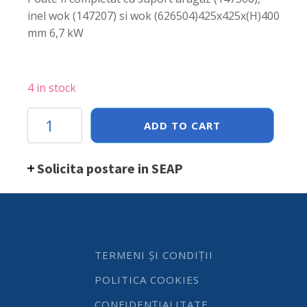
inel wok (147207) si wok (626504)425x425x(H)400
mm 6,7 kW
4 in stock
Arzator
ADD TO CART
model
'Big
Flame'
Solicita postare in SEAP
425x425x(H)400
mm
quantity
TERMENI ȘI CONDIȚII
POLITICA COOKIES
CONFIDENȚIALITATE