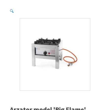
🔍
Arzator model 'Big Flame'