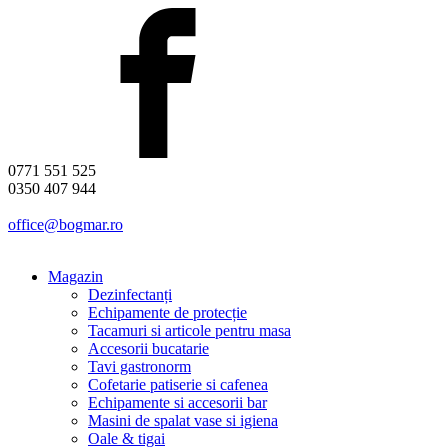
0771 551 525
0350 407 944
office@bogmar.ro
Magazin
Dezinfectanți
Echipamente de protecție
Tacamuri si articole pentru masa
Accesorii bucatarie
Tavi gastronorm
Cofetarie patiserie si cafenea
Echipamente si accesorii bar
Masini de spalat vase si igiena
Oale & tigai