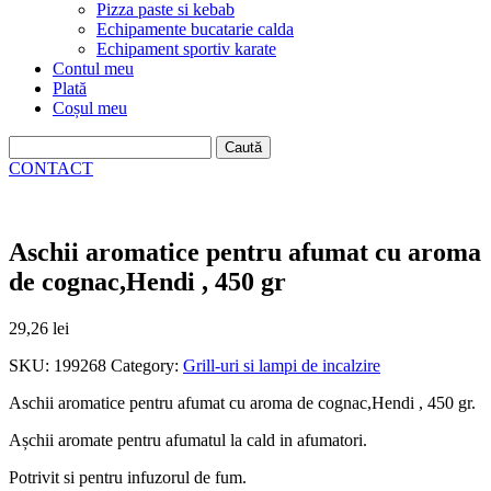
Pizza paste si kebab
Echipamente bucatarie calda
Echipament sportiv karate
Contul meu
Plată
Coșul meu
Caută
după:
CONTACT
Aschii aromatice pentru afumat cu aroma
de cognac,Hendi , 450 gr
29,26
lei
SKU:
199268
Category:
Grill-uri si lampi de incalzire
Aschii aromatice pentru afumat cu aroma de cognac,Hendi , 450 gr.
Așchii aromate pentru afumatul la cald in afumatori.
Potrivit si pentru infuzorul de fum.