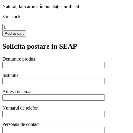
Natural, fără aromă îmbunătățită artificial
3 in stock
Aschii
aromatice
Add to cart
pentru
afumat
Solicita postare in SEAP
cu
aroma
de
Denumire produs
cognac,Hendi
,
450
Institutia
gr
quantity
Adresa de email
Numarul de telefon
Persoana de contact