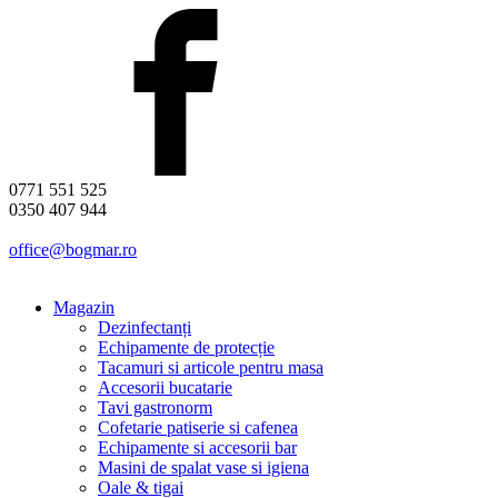
0771 551 525
0350 407 944
office@bogmar.ro
Magazin
Dezinfectanți
Echipamente de protecție
Tacamuri si articole pentru masa
Accesorii bucatarie
Tavi gastronorm
Cofetarie patiserie si cafenea
Echipamente si accesorii bar
Masini de spalat vase si igiena
Oale & tigai