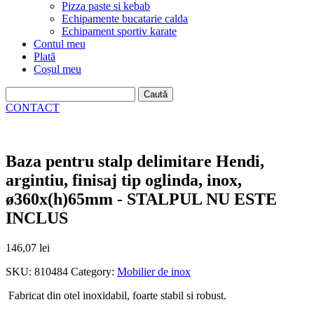
Pizza paste si kebab
Echipamente bucatarie calda
Echipament sportiv karate
Contul meu
Plată
Coșul meu
Caută
după:
CONTACT
Baza pentru stalp delimitare Hendi,
argintiu, finisaj tip oglinda, inox,
ø360x(h)65mm - STALPUL NU ESTE
INCLUS
146,07
lei
SKU:
810484
Category:
Mobilier de inox
Fabricat din otel inoxidabil, foarte stabil si robust.