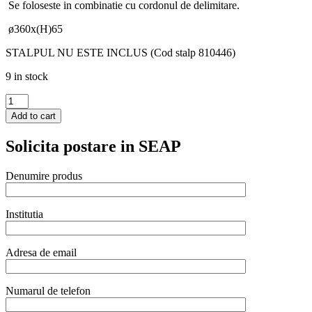
Se foloseste in combinatie cu cordonul de delimitare.
ø360x(H)65
STALPUL NU ESTE INCLUS (Cod stalp 810446)
9 in stock
Baza
pentru
Add to cart
stalp
delimitare
Solicita postare in SEAP
Hendi,
argintiu,
finisaj
Denumire produs
tip
oglinda,
inox,
Institutia
ø360x(h)65mm
-
STALPUL
Adresa de email
NU
ESTE
INCLUS
Numarul de telefon
quantity