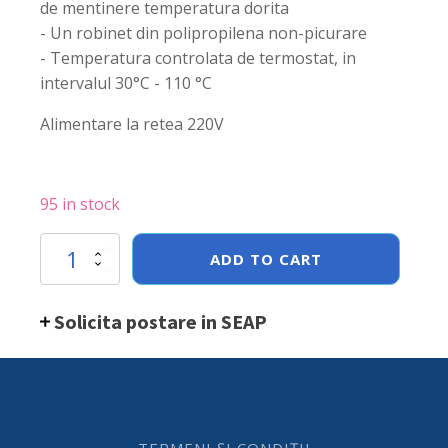
de mentinere temperatura dorita
- Un robinet din polipropilena non-picurare
- Temperatura controlata de termostat, in
intervalul 30°C - 110 °C
Alimentare la retea 220V
95 in stock
Boiler
ADD TO CART
bauturi
fierbinti
25
Solicita postare in SEAP
lt,
Hendi,
442x426x(H)491
mm
inox,
2500
W,