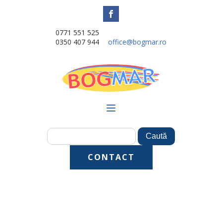
0771 551 525
0350 407 944
office@bogmar.ro
CONTACT