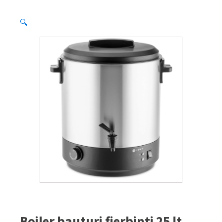
🔍
Boiler bauturi fierbinti 25 lt,