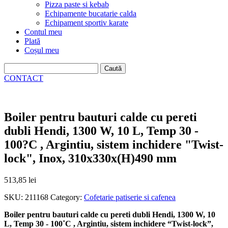
Pizza paste si kebab
Echipamente bucatarie calda
Echipament sportiv karate
Contul meu
Plată
Coșul meu
Caută
după:
CONTACT
Boiler pentru bauturi calde cu pereti
dubli Hendi, 1300 W, 10 L, Temp 30 -
100?C , Argintiu, sistem inchidere "Twist-
lock", Inox, 310x330x(H)490 mm
513,85
lei
SKU:
211168
Category:
Cofetarie patiserie si cafenea
Boiler pentru bauturi calde cu pereti dubli Hendi, 1300 W, 10
L, Temp 30 - 100˚C , Argintiu, sistem inchidere “Twist-lock”,