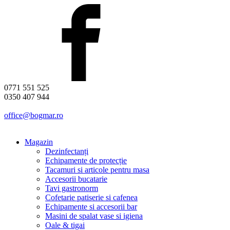
0771 551 525
0350 407 944
office@bogmar.ro
Magazin
Dezinfectanți
Echipamente de protecție
Tacamuri si articole pentru masa
Accesorii bucatarie
Tavi gastronorm
Cofetarie patiserie si cafenea
Echipamente si accesorii bar
Masini de spalat vase si igiena
Oale & tigai