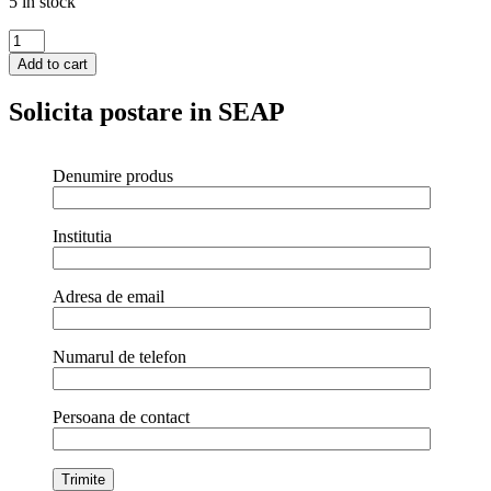
5 in stock
Boiler
pentru
Add to cart
bauturi
calde
Solicita postare in SEAP
cu
pereti
dubli
Denumire produs
Hendi,
1300
W,
10
Institutia
L,
Temp
30
Adresa de email
-
100?
C
Numarul de telefon
,
Argintiu,
sistem
Persoana de contact
inchidere
"Twist-
lock",