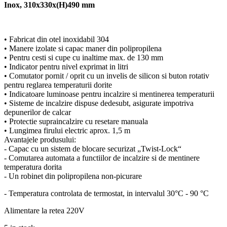
Inox, 310x330x(H)490 mm
• Fabricat din otel inoxidabil 304
• Manere izolate si capac maner din polipropilena
• Pentru cesti si cupe cu inaltime max. de 130 mm
• Indicator pentru nivel exprimat in litri
• Comutator pornit / oprit cu un invelis de silicon si buton rotativ
pentru reglarea temperaturii dorite
• Indicatoare luminoase pentru incalzire si mentinerea temperaturii
• Sisteme de incalzire dispuse dedesubt, asigurate impotriva
depunerilor de calcar
• Protectie supraincalzire cu resetare manuala
• Lungimea firului electric aprox. 1,5 m
Avantajele produsului:
- Capac cu un sistem de blocare securizat „Twist-Lock“
- Comutarea automata a functiilor de incalzire si de mentinere
temperatura dorita
- Un robinet din polipropilena non-picurare
- Temperatura controlata de termostat, in intervalul 30°C - 90 °C
Alimentare la retea 220V