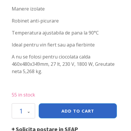
Manere izolate
Robinet anti-picurare
Temperatura ajustabila de pana la 90°C
Ideal pentru vin fiert sau apa fierbinte
A nu se folosi pentru ciocolata calda
460x480x349mm, 27 lt, 230 V, 1800 W, Greutate
neta 5,268 kg.
55 in stock
Boiler
ADD TO CART
pentru
bauturi
fierbinti
Solicita postare in SEAP
27