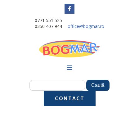
0771 551 525
0350 407 944
office@bogmar.ro
CONTACT