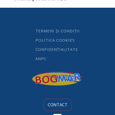
lt,
corp
emailat,
termostat
0-
90
TERMENI ȘI CONDIȚII
gr
C,
POLITICA COOKIES
1800W,
Hendi,
CONFIDENȚIALITATE
460x480x349mm
quantity
ANPC
CONTACT