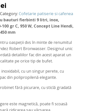
lei
Category:
Cofetarie patiserie si cafenea
 bauturi fierbinti 9 litri, inox,
-100 gr C, 950 W, Concept Line Hendi,
)450 mm
tru oaspeții dvs în minte de renumitul
ndez Robert Bronwasser. Designul unic
ordată detaliilor fac din acest aparat un
 calitate pe orice tip de bufet.
 inoxidabil, cu un singur perete, cu
pac din polipropilenă elegante.
robinet fără picurare, cu sticlă gradată
gere este magnetică, poate fi scoasă
esară ridicarea sau vărsarea.