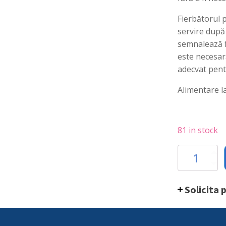
Fierbătorul 
servire după
semnalează fi
este necesar
adecvat pentr
Alimentare l
81 in stock
Boiler
pentru
bauturi
fierbinti
Solicita 
9
litri,
inox,
termostat