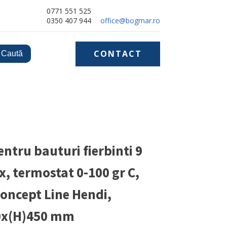
0771 551 525
0350 407 944
office@bogmar.ro
CONTACT
entru bauturi fierbinti 9
nox, termostat 0-100 gr C,
Concept Line Hendi,
0x(H)450 mm