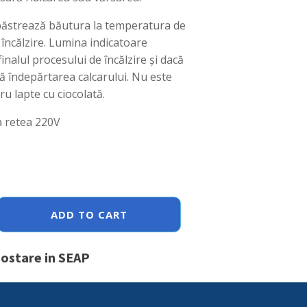
păstrează băutura la temperatura de
 încălzire. Lumina indicatoare
nalul procesului de încălzire și dacă
ă îndepărtarea calcarului. Nu este
u lapte cu ciocolată.
a retea 220V
ADD TO CART
postare in SEAP