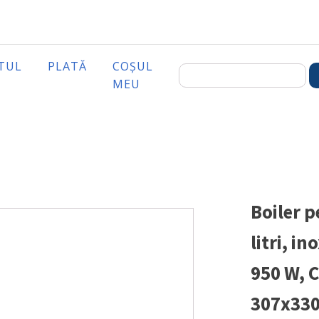
TUL
PLATĂ
COȘUL
MEU
Boiler p
litri, i
950 W, 
307x33