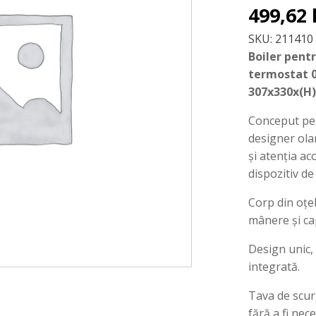
499,62
SKU:
211410
Boiler pentru
termostat 0
307x330x(H
Conceput pen
designer ola
și atenția ac
dispozitiv de
Corp din oțel
mânere și ca
Design unic, 
integrată.
Tava de scur
fără a fi nec