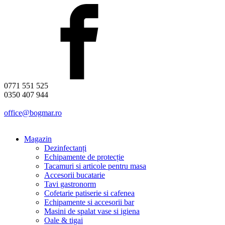
0771 551 525
0350 407 944
office@bogmar.ro
Magazin
Dezinfectanți
Echipamente de protecție
Tacamuri si articole pentru masa
Accesorii bucatarie
Tavi gastronorm
Cofetarie patiserie si cafenea
Echipamente si accesorii bar
Masini de spalat vase si igiena
Oale & tigai