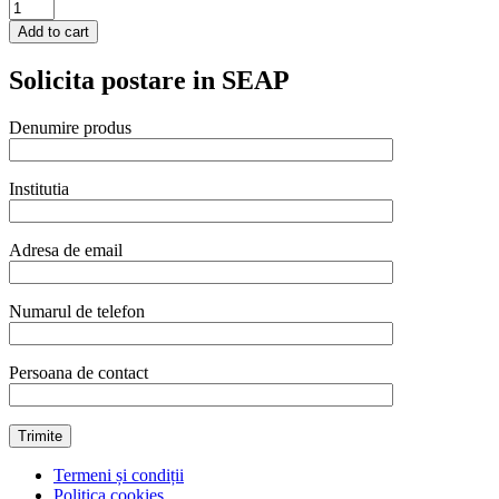
Bol
bucatarie,
Add to cart
inox,
5
Solicita postare in SEAP
lt,
315x(H)108
mm,
Denumire produs
Hendi,
potrivit
si
Institutia
pt
uz
profesional
Adresa de email
quantity
Numarul de telefon
Persoana de contact
Termeni și condiții
Politica cookies