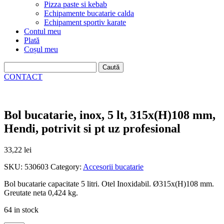
Pizza paste si kebab
Echipamente bucatarie calda
Echipament sportiv karate
Contul meu
Plată
Coșul meu
Caută
după:
CONTACT
Bol bucatarie, inox, 5 lt, 315x(H)108 mm,
Hendi, potrivit si pt uz profesional
33,22
lei
SKU:
530603
Category:
Accesorii bucatarie
Bol bucatarie capacitate 5 litri. Otel Inoxidabil. Ø315x(H)108 mm.
Greutate neta 0,424 kg.
64 in stock