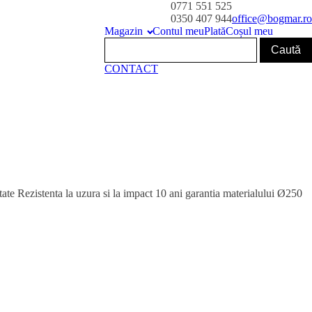
0771 551 525
0350 407 944
office@bogmar.ro
Magazin
Contul meu
Plată
Coșul meu
CONTACT
tate Rezistenta la uzura si la impact 10 ani garantia materialului Ø250