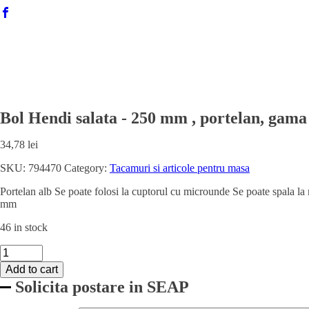
Bol Hendi salata - 250 mm , portelan, ga
34,78
lei
SKU:
794470
Category:
Tacamuri si articole pentru masa
Portelan alb Se poate folosi la cuptorul cu microunde Se poate spala la m
mm
46 in stock
Bol
Hendi
Add to cart
salata
Solicita postare in SEAP
-
250