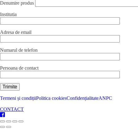
mm
Denumire produs
,
portelan,
Institutia
gama
SATURN
quantity
Adresa de email
Numarul de telefon
Persoana de contact
Termeni și condiții
Politica cookies
Confidențialitate
ANPC
CONTACT