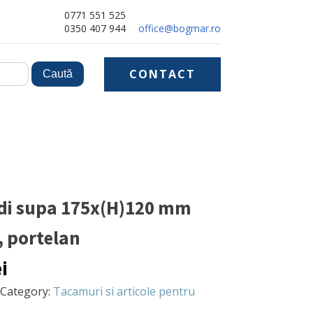
0771 551 525
0350 407 944
office@bogmar.ro
CONTACT
di supa 175x(H)120 mm
, portelan
ei
Category:
Tacamuri si articole pentru