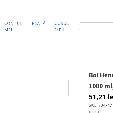
CONTUL
PLATĂ
COȘUL
MEU
MEU
Bol Hen
1000 ml
51,21
l
SKU:
784747
masa