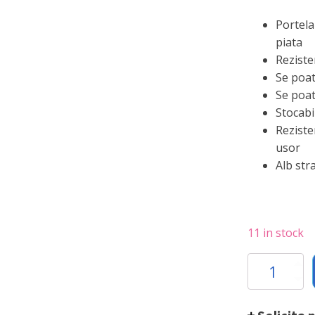
Portelan
piata
Reziste
Se poat
Se poat
Stocabi
Reziste
usor
Alb str
11 in stock
Bol
Hendi
supa
175x(H)120