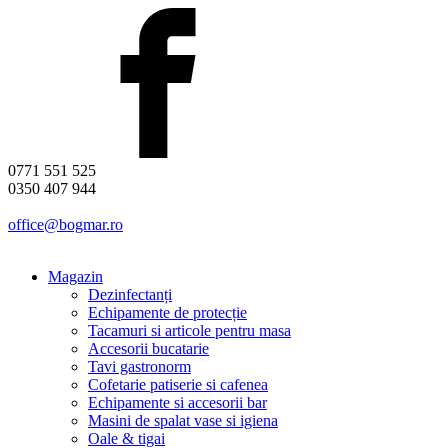
0771 551 525
0350 407 944
office@bogmar.ro
Magazin
Dezinfectanți
Echipamente de protecție
Tacamuri si articole pentru masa
Accesorii bucatarie
Tavi gastronorm
Cofetarie patiserie si cafenea
Echipamente si accesorii bar
Masini de spalat vase si igiena
Oale & tigai