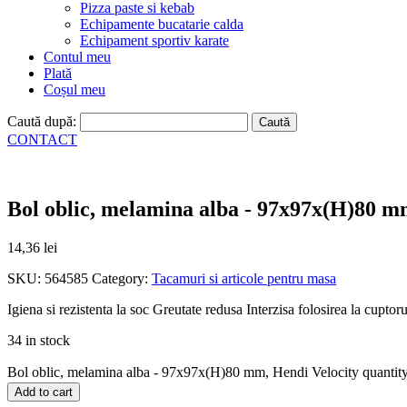
Pizza paste si kebab
Echipamente bucatarie calda
Echipament sportiv karate
Contul meu
Plată
Coșul meu
Caută după:
CONTACT
Bol oblic, melamina alba - 97x97x(H)80 m
14,36
lei
SKU:
564585
Category:
Tacamuri si articole pentru masa
Igiena si rezistenta la soc Greutate redusa Interzisa folosirea la cupt
34 in stock
Bol oblic, melamina alba - 97x97x(H)80 mm, Hendi Velocity quantit
Add to cart