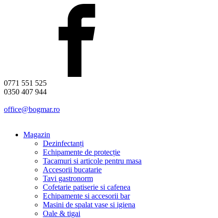
0771 551 525
0350 407 944
office@bogmar.ro
Magazin
Dezinfectanți
Echipamente de protecție
Tacamuri si articole pentru masa
Accesorii bucatarie
Tavi gastronorm
Cofetarie patiserie si cafenea
Echipamente si accesorii bar
Masini de spalat vase si igiena
Oale & tigai