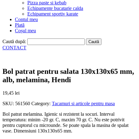
Pizza paste si kebab
Echipamente bucatarie calda
Echipament sportiv karate
Contul meu
Plată
Coșul meu
Caută după:
CONTACT
Bol patrat pentru salata 130x130x65 mm,
alb, melamina, Hendi
19,45
lei
SKU:
561560
Category:
Tacamuri si articole pentru masa
Bol patrat melamina. Igienic si rezistent la socuri. Interval
temperatura: minim -20 gr. C, maxim 70 gr. C. Nu este potrivit
pentru cuptorul cu microunde. Se poate spala la masina de spalat
vase. Dimensiuni 130x130x65 mm.