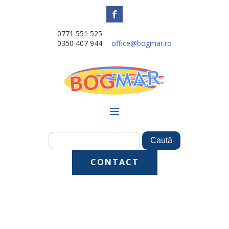
0771 551 525
0350 407 944
office@bogmar.ro
CONTACT