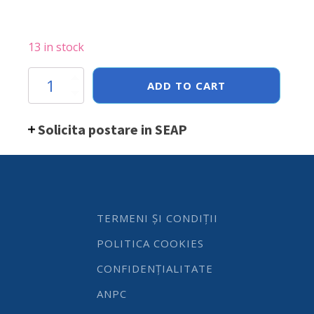
13 in stock
Bol
ADD TO CART
salata
Hendi
Saturn
Solicita postare in SEAP
190mm
,
portelan,
Alb
quantity
TERMENI ȘI CONDIȚII
POLITICA COOKIES
CONFIDENȚIALITATE
ANPC