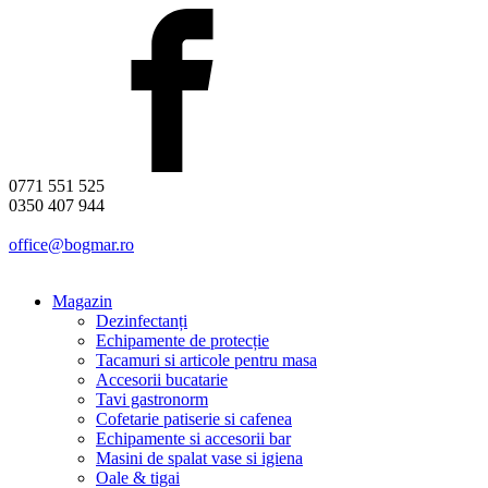
0771 551 525
0350 407 944
office@bogmar.ro
Magazin
Dezinfectanți
Echipamente de protecție
Tacamuri si articole pentru masa
Accesorii bucatarie
Tavi gastronorm
Cofetarie patiserie si cafenea
Echipamente si accesorii bar
Masini de spalat vase si igiena
Oale & tigai