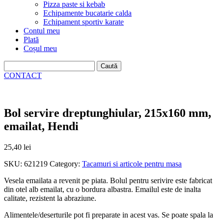
Pizza paste si kebab
Echipamente bucatarie calda
Echipament sportiv karate
Contul meu
Plată
Coșul meu
Caută
după:
CONTACT
Bol servire dreptunghiular, 215x160 mm,
emailat, Hendi
25,40
lei
SKU:
621219
Category:
Tacamuri si articole pentru masa
Vesela emailata a revenit pe piata. Bolul pentru serivire este fabricat
din otel alb emailat, cu o bordura albastra. Emailul este de inalta
calitate, rezistent la abraziune.
Alimentele/deserturile pot fi preparate in acest vas. Se poate spala la