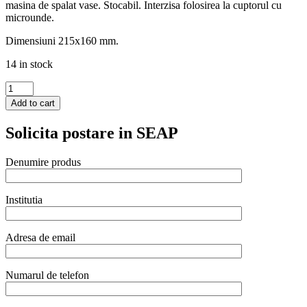
masina de spalat vase. Stocabil. Interzisa folosirea la cuptorul cu
microunde.
Dimensiuni 215x160 mm.
14 in stock
Bol
servire
Add to cart
dreptunghiular,
215x160
Solicita postare in SEAP
mm,
emailat,
Hendi
Denumire produs
quantity
Institutia
Adresa de email
Numarul de telefon