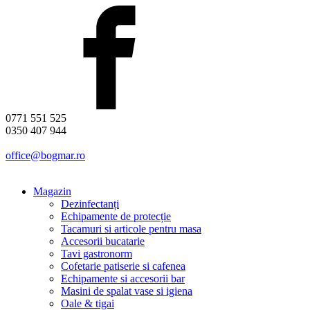
0771 551 525
0350 407 944
office@bogmar.ro
Magazin
Dezinfectanți
Echipamente de protecție
Tacamuri si articole pentru masa
Accesorii bucatarie
Tavi gastronorm
Cofetarie patiserie si cafenea
Echipamente si accesorii bar
Masini de spalat vase si igiena
Oale & tigai