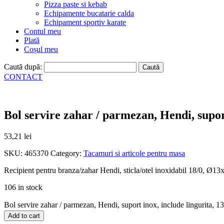
Pizza paste si kebab
Echipamente bucatarie calda
Echipament sportiv karate
Contul meu
Plată
Coșul meu
Caută după:
CONTACT
Bol servire zahar / parmezan, Hendi, supor
53,21
lei
SKU:
465370
Category:
Tacamuri si articole pentru masa
Recipient pentru branza/zahar Hendi, sticla/otel inoxidabil 18/0, Ø13x9 
106 in stock
Bol servire zahar / parmezan, Hendi, suport inox, include lingurita,
Add to cart