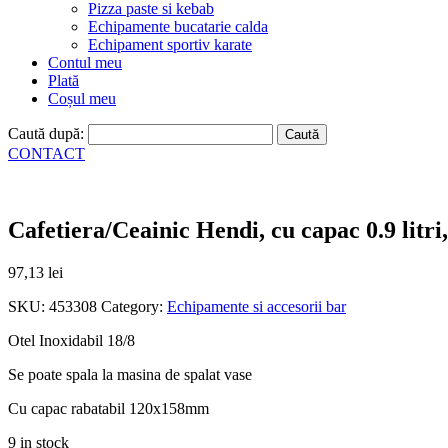
Pizza paste si kebab
Echipamente bucatarie calda
Echipament sportiv karate
Contul meu
Plată
Coșul meu
Caută după:
CONTACT
Cafetiera/Ceainic Hendi, cu capac 0.9 lit
97,13
lei
SKU:
453308
Category:
Echipamente si accesorii bar
Otel Inoxidabil 18/8
Se poate spala la masina de spalat vase
Cu capac rabatabil 120x158mm
9 in stock