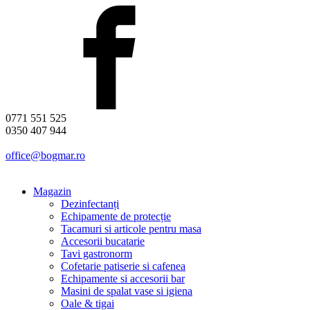
0771 551 525
0350 407 944
office@bogmar.ro
Magazin
Dezinfectanți
Echipamente de protecție
Tacamuri si articole pentru masa
Accesorii bucatarie
Tavi gastronorm
Cofetarie patiserie si cafenea
Echipamente si accesorii bar
Masini de spalat vase si igiena
Oale & tigai