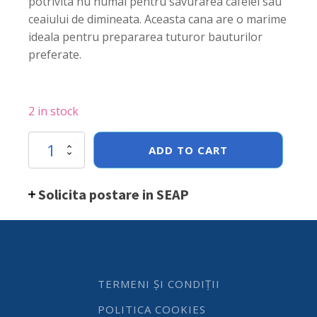
potrivita nu numai pentru savurarea cafelei sau
ceaiului de dimineata. Aceasta cana are o marime
ideala pentru prepararea tuturor bauturilor
preferate.
2 in stock
Cana
ADD TO CART
cafea
sau
ceai,
Solicita postare in SEAP
portelan
cu
maner
Cosy
&
Trendy
by
TERMENI ȘI CONDIȚII
Hendi,
200
POLITICA COOKIES