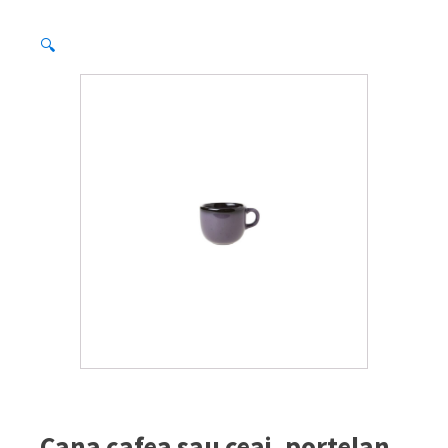
🔍
Cana cafea sau ceai, portelan