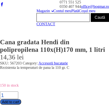
0771 551 525
0350 407 944
office@bogmar.ro
Magazin
Contul meu
Plată
Coșul meu
CONTACT
Cana gradata Hendi din
polipropilena 110x(H)170 mm, 1 litri
14,36
lei
SKU:
567203
Category:
Accesorii bucatarie
Rezistenta la temperaturi de pana la 110 gr. C
150 in stock
Cana
gradata
Add to cart
Hendi
din