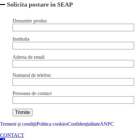
polipropilena
Solicita postare in SEAP
110x(H)170
mm,
1
Denumire produs
litri
quantity
Institutia
Adresa de email
Numarul de telefon
Persoana de contact
Termeni și condiții
Politica cookies
Confidențialitate
ANPC
CONTACT