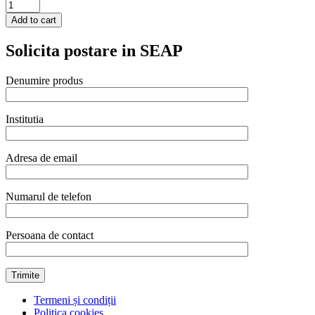
Cana
Hendi
Add to cart
pentru
frisca,
Solicita postare in SEAP
otel
inoxidabil,
45x(H)45
Denumire produs
mm
quantity
Institutia
Adresa de email
Numarul de telefon
Persoana de contact
Termeni și condiții
Politica cookies