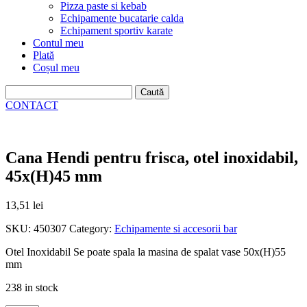
Pizza paste si kebab
Echipamente bucatarie calda
Echipament sportiv karate
Contul meu
Plată
Coșul meu
Caută
după:
CONTACT
Cana Hendi pentru frisca, otel inoxidabil,
45x(H)45 mm
13,51
lei
SKU:
450307
Category:
Echipamente si accesorii bar
Otel Inoxidabil Se poate spala la masina de spalat vase 50x(H)55
mm
238 in stock