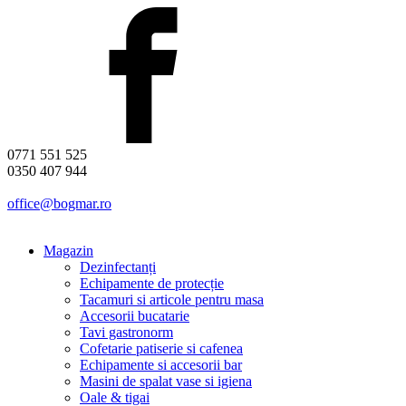
0771 551 525
0350 407 944
office@bogmar.ro
Magazin
Dezinfectanți
Echipamente de protecție
Tacamuri si articole pentru masa
Accesorii bucatarie
Tavi gastronorm
Cofetarie patiserie si cafenea
Echipamente si accesorii bar
Masini de spalat vase si igiena
Oale & tigai