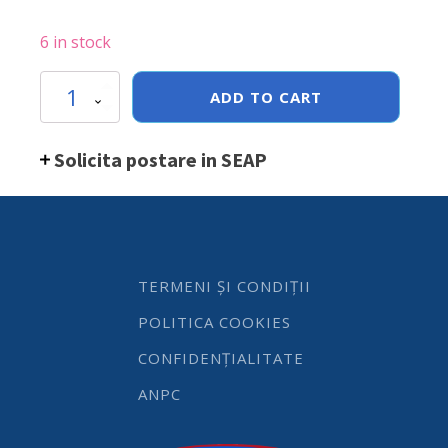
6 in stock
Cana
ADD TO CART
Hendi
pentru
frisca,
Solicita postare in SEAP
otel
inoxidabil,
75x(H)75
mm
quantity
TERMENI ȘI CONDIȚII
POLITICA COOKIES
CONFIDENȚIALITATE
ANPC