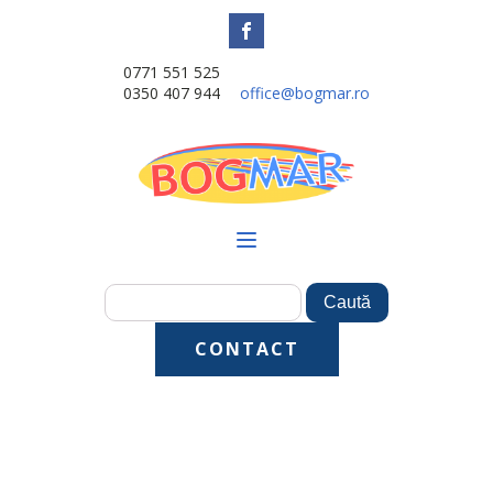
0771 551 525
0350 407 944
office@bogmar.ro
CONTACT