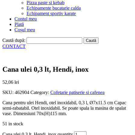
Pizza paste si kebab
Echipamente bucatarie calda
Echipament sportiv karate
Contul meu
Plată
Coșul meu
Caută după:
CONTACT
Cana ulei 0,3 lt, Hendi, inox
52,06
lei
SKU:
462904
Category:
Cofetarie patiserie si cafenea
Cana pentru ulei Hendi, otel inoxidabil, 0,3 l, Ø7x11.5 cm Capac
semi-rabatabil. Otel inoxidabil. Se poate spala la masina de spalat
vase. Dimensiuni 70x(H)115 mm.
51 in stock
Cana ulei 0,3 lt, Hendi, inox quantity