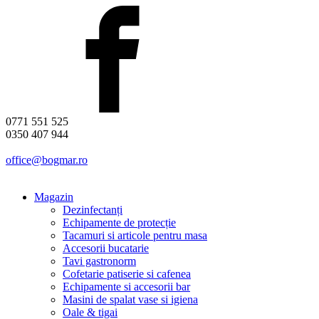
0771 551 525
0350 407 944
office@bogmar.ro
Magazin
Dezinfectanți
Echipamente de protecție
Tacamuri si articole pentru masa
Accesorii bucatarie
Tavi gastronorm
Cofetarie patiserie si cafenea
Echipamente si accesorii bar
Masini de spalat vase si igiena
Oale & tigai